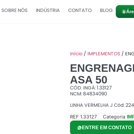
SOBRE NÓS
INDÚSTRIA
CONTATO
BLOG
Áre
Início
/
IMPLEMENTOS
/ ENG
ENGRENAGE
ASA 50
CÓD. INGÁ: 1.33127
NCM: 84834090
LINHA VERMELHA J Cód: 224
REF
1.33127
Categoria
IM
ENTRE EM CONTATO