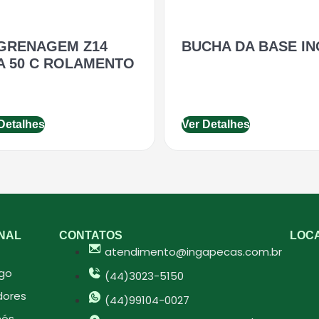
GRENAGEM Z14
BUCHA DA BASE IN
A 50 C ROLAMENTO
Detalhes
Ver Detalhes
ONAL
CONTATOS
LOC
atendimento@ingapecas.com.br
go
(44)3023-5150
ores
(44)99104-0027
nós