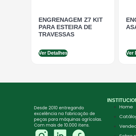
ENGRENAGEM Z7 KIT
EN
PARA ESTEIRA DE
AS
TRAVESSAS
Ver Detalhes
Ver 
INSTITUCI
Home
Desde 2010 entregando
excelência na fabricação de
Catálo
peças para máquinas agrícolas.
Com mais de 10.000 itens.
Vended
Sobre 