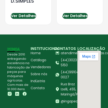
D.SIMPLES
Ver Detalhes
Ver Detalhes
INSTITUCIONAL
CONTATOS
LOCALIZAÇÃO
Home
atendimento@ingapecas.c
Desde 2010
entregando
Catálogo
(44)3023-
excelência na
5150
Vendedores
fabricação de
peças para
(44)99104-
Sobre nós
máquinas
0027
agrícolas.
Indústria
Rua Braz
Com mais de
Contato
10.000 itens.
Izelli, 455,
Maringá/PR
@ingapecasagricolas