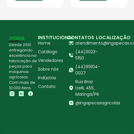
INSTITUCIONAL
CONTATOS
LOCALIZAÇÃO
Home
atendimento@ingapecas.c
Desde 2010
entregando
Catálogo
(44)3023-
excelência na
5150
Vendedores
fabricação de
peças para
(44)99104-
Sobre nós
máquinas
0027
agrícolas.
Indústria
Rua Braz
Com mais de
Contato
10.000 itens.
Izelli, 455,
Maringá/PR
@ingapecasagricolas