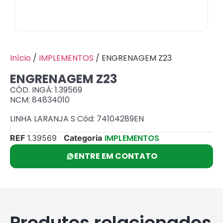
Início
/
IMPLEMENTOS
/ ENGRENAGEM Z23
ENGRENAGEM Z23
CÓD. INGÁ: 1.39569
NCM: 84834010
LINHA LARANJA S Cód: 74104289EN
IMPLEMENTOS
REF
1.39569
Categoria
ENTRE EM CONTATO
Produtos relacionados