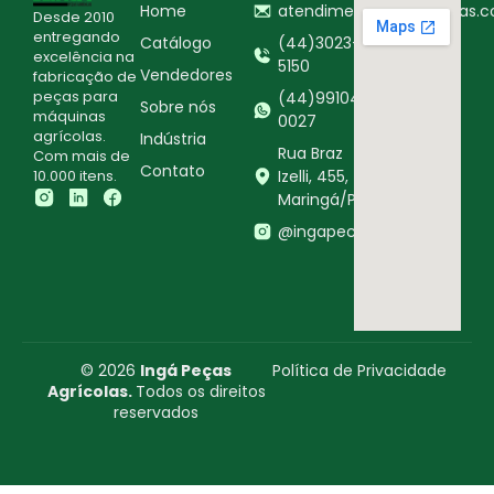
Home
atendimento@ingapecas.c
Desde 2010
entregando
Catálogo
(44)3023-
excelência na
5150
Vendedores
fabricação de
peças para
(44)99104-
Sobre nós
máquinas
0027
agrícolas.
Indústria
Rua Braz
Com mais de
Contato
10.000 itens.
Izelli, 455,
Maringá/PR
@ingapecasagricolas
© 2026
Ingá Peças
Política de Privacidade
Agrícolas.
Todos os direitos
reservados