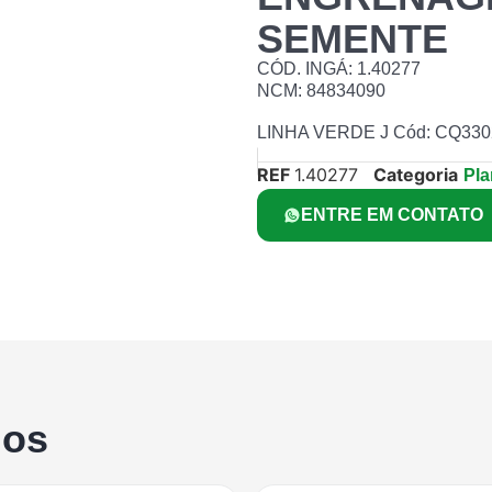
SEMENTE
CÓD. INGÁ: 1.40277
NCM: 84834090
LINHA VERDE J Cód: CQ330
REF
1.40277
Categoria
Pla
ENTRE EM CONTATO
dos