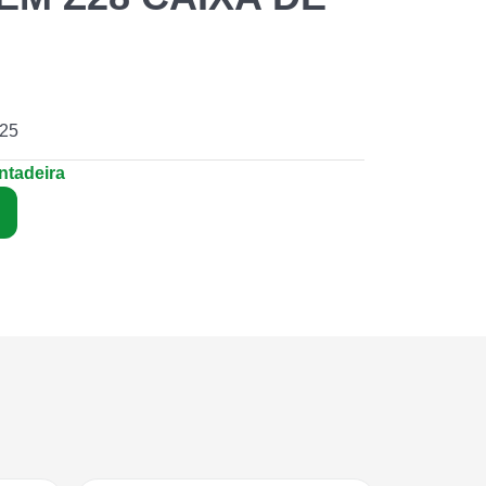
25
ntadeira