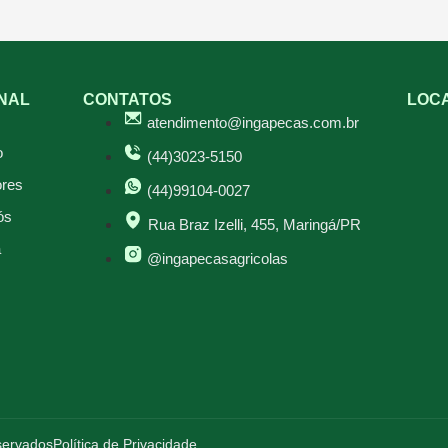
ONAL
CONTATOS
LOC
atendimento@ingapecas.com.br
o
(44)3023-5150
res
(44)99104-0027
ós
Rua Braz Izelli, 455, Maringá/PR
a
@ingapecasagricolas
eservados
Política de Privacidade