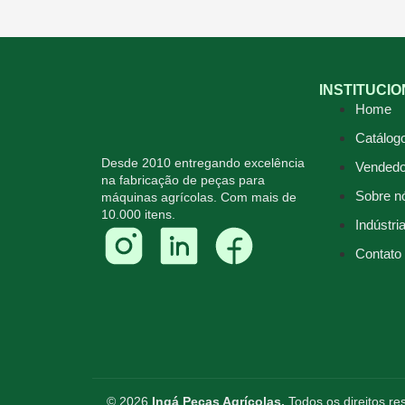
INSTITUCI
Home
Catálog
Desde 2010 entregando excelência
Vendedo
na fabricação de peças para
Sobre n
máquinas agrícolas. Com mais de
10.000 itens.
Indústri
Contato
© 2026
Ingá Peças Agrícolas.
Todos os direitos r