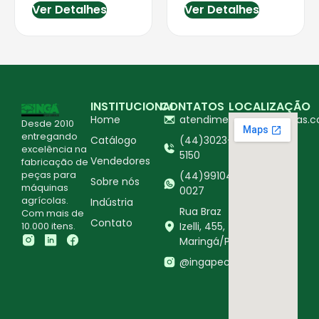
Ver Detalhes
Ver Detalhes
INSTITUCIONAL
CONTATOS
LOCALIZAÇÃO
Home
atendimento@ingapecas.c
Desde 2010
entregando
Catálogo
(44)3023-
excelência na
5150
Vendedores
fabricação de
peças para
(44)99104-
Sobre nós
máquinas
0027
agrícolas.
Indústria
Rua Braz
Com mais de
Contato
10.000 itens.
Izelli, 455,
Maringá/PR
@ingapecasagricolas