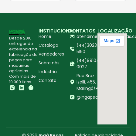
INSTITUCIONAL
CONTATOS
LOCALIZAÇÃO
Home
atendimento@ingapecas.c
Desde 2010
entregando
Catálogo
(44)3023-
excelência na
5150
Vendedores
fabricação de
peças para
(44)99104-
Sobre nós
máquinas
0027
agrícolas.
Indústria
Rua Braz
Com mais de
Contato
10.000 itens.
Izelli, 455,
Maringá/PR
@ingapecasagricolas
© 2026
Ingá Peças
Política de Privacidade