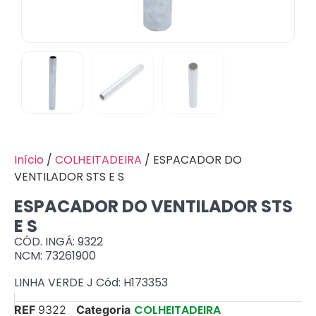
Início
/
COLHEITADEIRA
/ ESPACADOR DO
VENTILADOR STS E S
ESPACADOR DO VENTILADOR STS
E S
CÓD. INGÁ: 9322
NCM: 73261900
LINHA VERDE J Cód: H173353
COLHEITADEIRA
REF
9322
Categoria