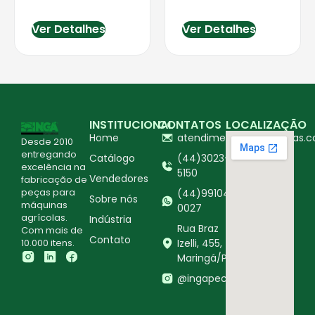
Ver Detalhes
Ver Detalhes
INSTITUCIONAL
CONTATOS
LOCALIZAÇÃO
Home
atendimento@ingapecas.c
Desde 2010
entregando
Catálogo
(44)3023-
excelência na
5150
Vendedores
fabricação de
peças para
(44)99104-
Sobre nós
máquinas
0027
agrícolas.
Indústria
Rua Braz
Com mais de
Contato
10.000 itens.
Izelli, 455,
Maringá/PR
@ingapecasagricolas