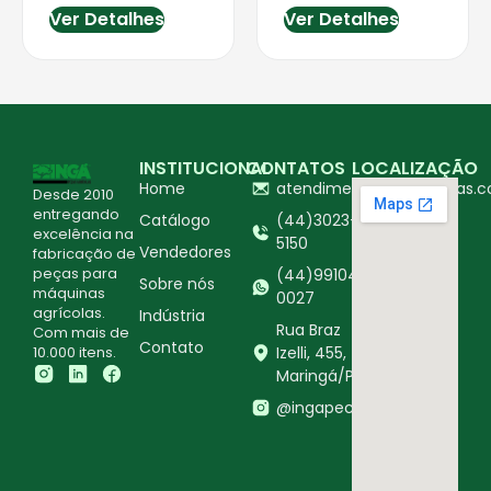
Ver Detalhes
Ver Detalhes
INSTITUCIONAL
CONTATOS
LOCALIZAÇÃO
Home
atendimento@ingapecas.c
Desde 2010
entregando
Catálogo
(44)3023-
excelência na
5150
Vendedores
fabricação de
peças para
(44)99104-
Sobre nós
máquinas
0027
agrícolas.
Indústria
Rua Braz
Com mais de
Contato
10.000 itens.
Izelli, 455,
Maringá/PR
@ingapecasagricolas