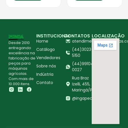
INSTITUCIONAL
CONTATOS
LOCALIZAÇÃO
Home
atendimento@ingapecas.c
Desde 2010
entregando
Catálogo
(44)3023-
excelência na
5150
Vendedores
fabricação de
peças para
(44)99104-
Sobre nós
máquinas
0027
agrícolas.
Indústria
Rua Braz
Com mais de
Contato
10.000 itens.
Izelli, 455,
Maringá/PR
@ingapecasagricolas