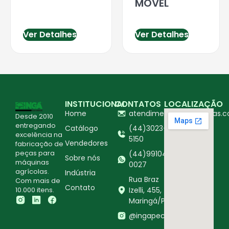
MOVEL
Ver Detalhes
Ver Detalhes
INSTITUCIONAL
CONTATOS
LOCALIZAÇÃO
Home
atendimento@ingapecas.c
Desde 2010
entregando
Catálogo
(44)3023-
excelência na
5150
Vendedores
fabricação de
peças para
(44)99104-
Sobre nós
máquinas
0027
agrícolas.
Indústria
Rua Braz
Com mais de
Contato
10.000 itens.
Izelli, 455,
Maringá/PR
@ingapecasagricolas