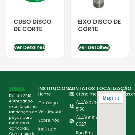
CUBO DISCO
EIXO DISCO DE
DE CORTE
CORTE
Ver Detalhes
Ver Detalhes
INSTITUCIONAL
CONTATOS
LOCALIZAÇÃO
Home
atendimento@ingapecas.c
Desde 2010
entregando
Catálogo
(44)3023-
excelência na
5150
Vendedores
fabricação de
peças para
(44)99104-
Sobre nós
máquinas
0027
agrícolas.
Indústria
Rua Braz
Com mais de