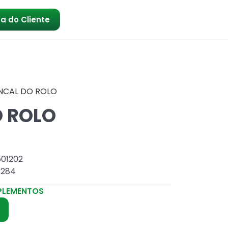
a do Cliente
NCAL DO ROLO
 ROLO
501202
1284
PLEMENTOS