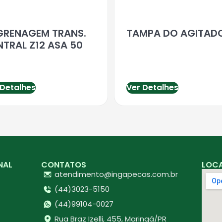
GRENAGEM TRANS.
TAMPA DO AGITAD
NTRAL Z12 ASA 50
 Detalhes
Ver Detalhes
NAL
CONTATOS
LOC
atendimento@ingapecas.com.br
(44)3023-5150
(44)99104-0027
Rua Braz Izelli, 455, Maringá/PR