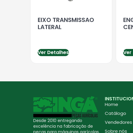
EIXO TRANSMISSAO
EN
LATERAL
CE
Ver Detalhes
Ver
INSTITUCIO
Home
Catálogo
Desde 2010 entregando
Vendedores
excelência na fabricação de
Sobre nós
peças para máquinas agrícolas.