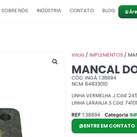
SOBRE NÓS
INDÚSTRIA
CONTATO
BLOG
Áre
Início
/
IMPLEMENTOS
/ MA
MANCAL DO
CÓD. INGÁ: 1.38894
NCM: 84833010
LINHA VERMELHA J Cód: 24
LINHA LARANJA S Cód: 7410
IM
REF
1.38894
Categoria
ENTRE EM CONTATO