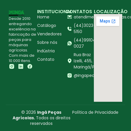
INSTITUCIONAL
CONTATOS
LOCALIZAÇÃO
Home
atendimento@ingapecas.c
Desde 2010
entregando
Catálogo
(44)3023-
excelência na
5150
Vendedores
fabricação de
peças para
(44)99104-
Sobre nós
máquinas
0027
agrícolas.
Indústria
Rua Braz
Com mais de
Contato
10.000 itens.
Izelli, 455,
Maringá/PR
@ingapecasagricolas
© 2026
Ingá Peças
Política de Privacidade
Agrícolas.
Todos os direitos
reservados