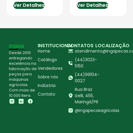
Ver Detalhes
Ver Detalhes
INSTITUCIONAL
CONTATOS
LOCALIZAÇÃO
Home
atendimento@ingapecas.c
Desde 2010
entregando
Catálogo
(44)3023-
excelência na
5150
Vendedores
fabricação de
peças para
(44)99104-
Sobre nós
máquinas
0027
agrícolas.
Indústria
Rua Braz
Com mais de
Contato
10.000 itens.
Izelli, 455,
Maringá/PR
@ingapecasagricolas