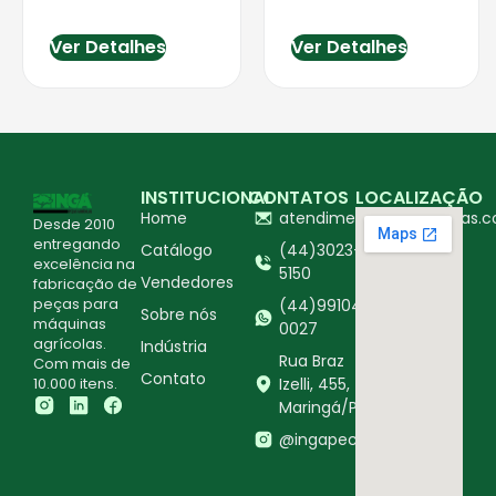
Ver Detalhes
Ver Detalhes
INSTITUCIONAL
CONTATOS
LOCALIZAÇÃO
Home
atendimento@ingapecas.c
Desde 2010
entregando
Catálogo
(44)3023-
excelência na
5150
Vendedores
fabricação de
peças para
(44)99104-
Sobre nós
máquinas
0027
agrícolas.
Indústria
Rua Braz
Com mais de
Contato
10.000 itens.
Izelli, 455,
Maringá/PR
@ingapecasagricolas