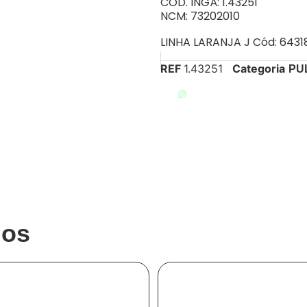
CÓD. INGÁ: 1.43251
NCM: 73202010
LINHA LARANJA J Cód: 6431
REF
1.43251
Categoria
PU
ENTRE EM CONTATO
dos