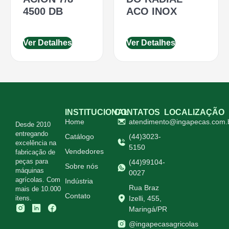
4500 DB
ACO INOX
Ver Detalhes
Ver Detalhes
INSTITUCIONAL
CONTATOS
LOCALIZAÇÃO
Home
atendimento@ingapecas.com.
Desde 2010
entregando
Catálogo
(44)3023-
excelência na
5150
Vendedores
fabricação de
peças para
(44)99104-
Sobre nós
máquinas
0027
agrícolas. Com
Indústria
Rua Braz
mais de 10.000
Contato
itens.
Izelli, 455,
Maringá/PR
@ingapecasagricolas