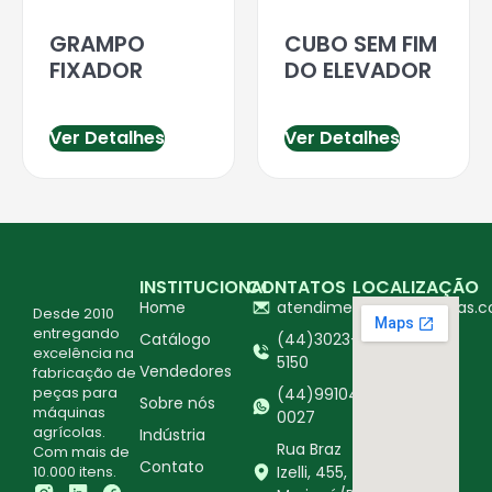
GRAMPO
CUBO SEM FIM
FIXADOR
DO ELEVADOR
Ver Detalhes
Ver Detalhes
INSTITUCIONAL
CONTATOS
LOCALIZAÇÃO
Home
atendimento@ingapecas.c
Desde 2010
entregando
Catálogo
(44)3023-
excelência na
5150
Vendedores
fabricação de
peças para
(44)99104-
Sobre nós
máquinas
0027
agrícolas.
Indústria
Rua Braz
Com mais de
Contato
10.000 itens.
Izelli, 455,