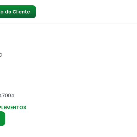
a do Cliente
O
247004
PLEMENTOS