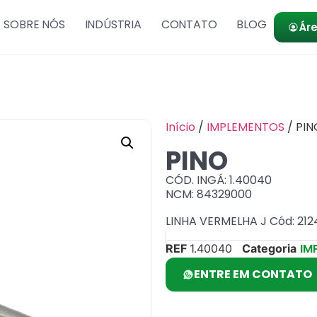
SOBRE NÓS
INDÚSTRIA
CONTATO
BLOG
Áre
Início
/
IMPLEMENTOS
/ PIN
PINO
CÓD. INGÁ: 1.40040
NCM: 84329000
LINHA VERMELHA J Cód: 21
IM
REF
1.40040
Categoria
ENTRE EM CONTATO