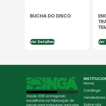
BUCHA DO DISCO
EN
TR
TE
Ver Detalhes
Ver
INSTITUCIO
Home
Catálogo
Desde 2010 entregando
Vendedores
excelência na fabricação de
Sobre nós
peças para máquinas agrícolas.