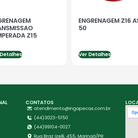
GRENAGEM
ENGRENAGEM Z16 A
ANSMISSAO
50
MPERADA Z15
 Detalhes
Ver Detalhes
NAL
CONTATOS
LOC
atendimento@ingapecas.com.br
(44)3023-5150
(44)99104-0027
Rua Braz Izelli, 455, Maringá/PR