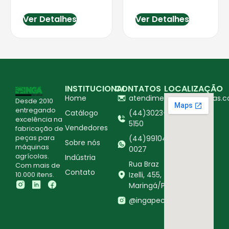
Ver Detalhes
Ver Detalhes
INSTITUCIONAL
CONTATOS
LOCALIZAÇÃO
Home
atendimento@ingapecas.c
Desde 2010
entregando
Catálogo
(44)3023-
excelência na
5150
Vendedores
fabricação de
peças para
(44)99104-
Sobre nós
máquinas
0027
agrícolas.
Indústria
Rua Braz
Com mais de
Contato
10.000 itens.
Izelli, 455,
Maringá/PR
@ingapecasagricolas