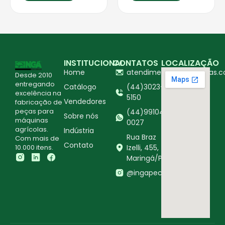
INSTITUCIONAL
CONTATOS
LOCALIZAÇÃO
Home
atendimento@ingapecas.c
Desde 2010
entregando
Catálogo
(44)3023-
excelência na
5150
Vendedores
fabricação de
peças para
(44)99104-
Sobre nós
máquinas
0027
agrícolas.
Indústria
Rua Braz
Com mais de
Contato
10.000 itens.
Izelli, 455,
Maringá/PR
@ingapecasagricolas