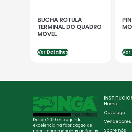
BUCHA ROTULA
PI
TERMINAL DO QUADRO
MO
MOVEL
Ver Detalhes
Ver
INSTITUCIO
Home
Catálogo
Desde 2010 entregando
Vendedores
excelência na fabricação de
Sobre nós
peças para máquinas agrícolas.