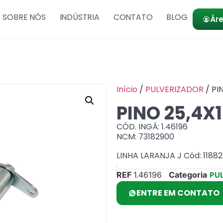
SOBRE NÓS
INDÚSTRIA
CONTATO
BLOG
Áre
Início
/
PULVERIZADOR
/ PI
PINO 25,4X
CÓD. INGÁ: 1.46196
NCM: 73182900
LINHA LARANJA J Cód: 1188
PU
REF
1.46196
Categoria
ENTRE EM CONTATO