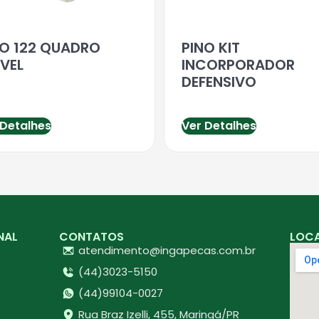
NO 122 QUADRO
PINO KIT
VEL
INCORPORADOR
DEFENSIVO
 Detalhes
Ver Detalhes
NAL
CONTATOS
LOC
atendimento@ingapecas.com.br
(44)3023-5150
(44)99104-0027
Rua Braz Izelli, 455, Maringá/PR