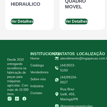
QUADRO
HIDRAULICO
MOVEL
Ver Detalhes
Ver Detalhes
INSTITUCIONAL
CONTATOS
LOCALIZAÇÃO
Home
atendimento@ingapecas.com.
Desde 2010
entregando
Catálogo
(44)3023-
excelência na
5150
Vendedores
fabricação de
peças para
(44)99104-
Sobre nós
máquinas
0027
agrícolas. Com
Indústria
Rua Braz
mais de 10.000
Contato
itens.
Izelli, 455,
Maringá/PR
@ingapecasagricolas