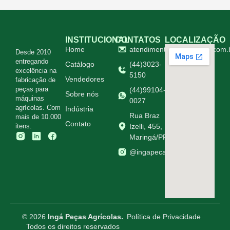
INSTITUCIONAL
CONTATOS
LOCALIZAÇÃO
Home
atendimento@ingapecas.com.
Desde 2010
entregando
Catálogo
(44)3023-
excelência na
5150
Vendedores
fabricação de
peças para
(44)99104-
Sobre nós
máquinas
0027
agrícolas. Com
Indústria
Rua Braz
mais de 10.000
Contato
itens.
Izelli, 455,
Maringá/PR
@ingapecasagricolas
© 2026
Ingá Peças Agrícolas.
Política de Privacidade
Todos os direitos reservados