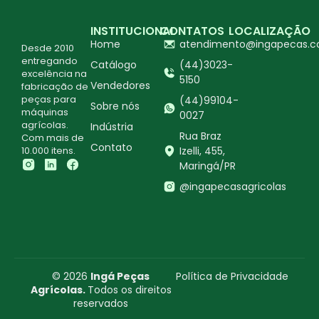
INSTITUCIONAL
CONTATOS
LOCALIZAÇÃO
Home
atendimento@ingapecas.c
Desde 2010
entregando
Catálogo
(44)3023-
excelência na
5150
Vendedores
fabricação de
peças para
(44)99104-
Sobre nós
máquinas
0027
agrícolas.
Indústria
Rua Braz
Com mais de
Contato
10.000 itens.
Izelli, 455,
Maringá/PR
@ingapecasagricolas
© 2026
Ingá Peças
Política de Privacidade
Agrícolas.
Todos os direitos
reservados