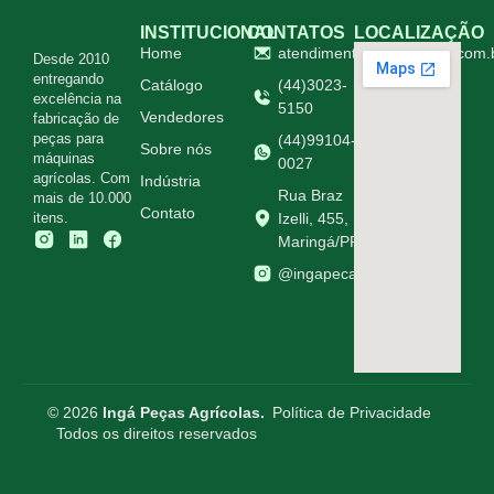
INSTITUCIONAL
CONTATOS
LOCALIZAÇÃO
Home
atendimento@ingapecas.com.
Desde 2010
entregando
Catálogo
(44)3023-
excelência na
5150
Vendedores
fabricação de
peças para
(44)99104-
Sobre nós
máquinas
0027
agrícolas. Com
Indústria
Rua Braz
mais de 10.000
Contato
itens.
Izelli, 455,
Maringá/PR
@ingapecasagricolas
© 2026
Ingá Peças Agrícolas.
Política de Privacidade
Todos os direitos reservados