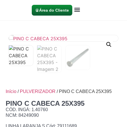
Área do Cliente
Início
/
PULVERIZADOR
/ PINO C CABECA 25X395
PINO C CABECA 25X395
CÓD. INGÁ: 1.40760
NCM: 84249090
LINHA LARANJA S Cód: 79111689