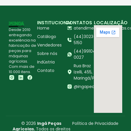
INSTITUCIONAL
CONTATOS
LOCALIZAÇÃO
Home
atendimento@ingapecas.c
Desde 2010
entregando
Catálogo
(44)3023-
excelência na
5150
Vendedores
fabricação de
peças para
(44)99104-
Sobre nós
máquinas
0027
agrícolas.
Indústria
Rua Braz
Com mais de
Contato
10.000 itens.
Izelli, 455,
Maringá/PR
@ingapecasagricolas
© 2026
Ingá Peças
Política de Privacidade
Agrícolas.
Todos os direitos