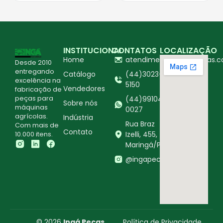
INSTITUCIONAL
CONTATOS
LOCALIZAÇÃO
Home
atendimento@ingapecas.c
Desde 2010
entregando
Catálogo
(44)3023-
excelência na
5150
Vendedores
fabricação de
peças para
(44)99104-
Sobre nós
máquinas
0027
agrícolas.
Indústria
Rua Braz
Com mais de
Contato
10.000 itens.
Izelli, 455,
Maringá/PR
@ingapecasagricolas
© 2026
Ingá Peças
Política de Privacidade