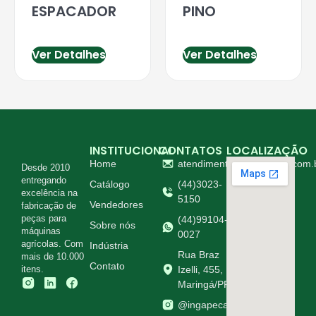
ESPACADOR
PINO
Ver Detalhes
Ver Detalhes
INSTITUCIONAL
CONTATOS
LOCALIZAÇÃO
Home
atendimento@ingapecas.com.
Desde 2010
entregando
Catálogo
(44)3023-
excelência na
5150
Vendedores
fabricação de
peças para
(44)99104-
Sobre nós
máquinas
0027
agrícolas. Com
Indústria
Rua Braz
mais de 10.000
Contato
itens.
Izelli, 455,
Maringá/PR
@ingapecasagricolas