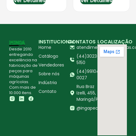
Ver Detalhes
Ver Detalhes
INSTITUCIONAL
CONTATOS
LOCALIZAÇÃO
Home
atendimento@ingapecas.c
Desde 2010
entregando
Catálogo
(44)3023-
excelência na
5150
Vendedores
fabricação de
peças para
(44)99104-
Sobre nós
máquinas
0027
agrícolas.
Indústria
Rua Braz
Com mais de
Contato
10.000 itens.
Izelli, 455,
Maringá/PR
@ingapecasagricolas