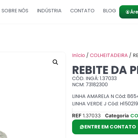
SOBRE NÓS
INDÚSTRIA
CONTATO
BLOG
Áre
Início
/
COLHEITADEIRA
/ R
REBITE DA
CÓD. INGÁ: 1.37033
NCM: 73182300
LINHA AMARELA N Cód: 865
LINHA VERDE J Cód: H150219
CO
REF
1.37033
Categoria
ENTRE EM CONTATO