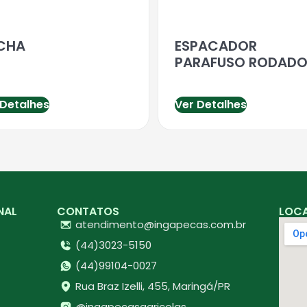
CHA
ESPACADOR
PARAFUSO RODAD
 Detalhes
Ver Detalhes
NAL
CONTATOS
LOC
atendimento@ingapecas.com.br
(44)3023-5150
(44)99104-0027
Rua Braz Izelli, 455, Maringá/PR
@ingapecasagricolas