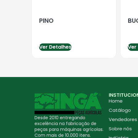
PINO
BU
Ver Detalhes
Ver
INSTITUCIO
Home
Catálogo
Desde 2010 entregando
Vendedores
excelência na fabricação de
Sobre nós
peças para máquinas agrícolas.
Com mais de 10.000 itens.
Indústria