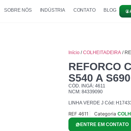
SOBRE NÓS
INDÚSTRIA
CONTATO
BLOG
Início
/
COLHEITADEIRA
/ R
REFORCO C
S540 A S690
CÓD. INGÁ: 4611
NCM: 84339090
LINHA VERDE J Cód: H1743
REF
4611
Categoria
COLH
ENTRE EM CONTATO