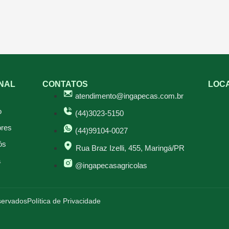
ONAL
CONTATOS
LOC
atendimento@ingapecas.com.br
o
(44)3023-5150
res
(44)99104-0027
ós
Rua Braz Izelli, 455, Maringá/PR
a
@ingapecasagricolas
eservados
Política de Privacidade