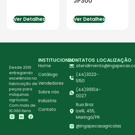
JP300
Ver Detalhes
Ver Detalhes
INSTITUCIONAL
CONTATOS
LOCALIZAÇÃO
Home
atendimento@ingapecas.c
Desde 2010
entregando
Catálogo
(44)3023-
excelência na
5150
Vendedores
fabricação de
peças para
(44)99104-
Sobre nós
máquinas
0027
agrícolas.
Indústria
Rua Braz
Com mais de
Contato
10.000 itens.
Izelli, 455,
Maringá/PR
@ingapecasagricolas