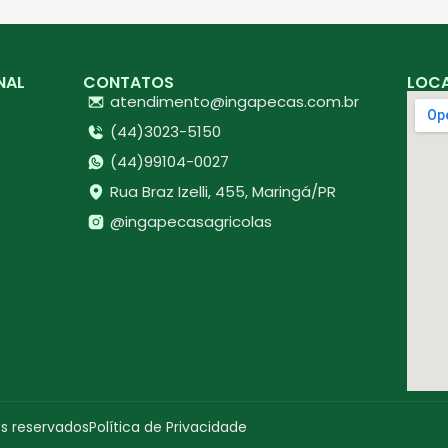
NAL
CONTATOS
LOC
atendimento@ingapecas.com.br
(44)3023-5150
(44)99104-0027
Rua Braz Izelli, 455, Maringá/PR
@ingapecasagricolas
os reservados
Política de Privacidade