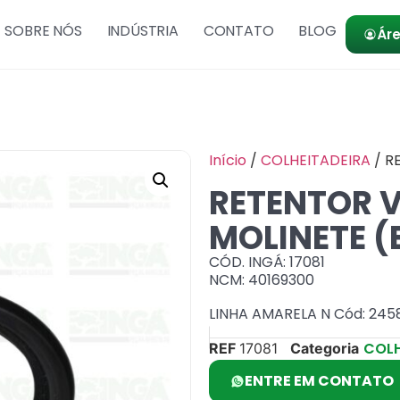
SOBRE NÓS
INDÚSTRIA
CONTATO
BLOG
Áre
Início
/
COLHEITADEIRA
/ R
RETENTOR 
MOLINETE (
CÓD. INGÁ: 17081
NCM: 40169300
LINHA AMARELA N Cód: 245
COLH
REF
17081
Categoria
ENTRE EM CONTATO