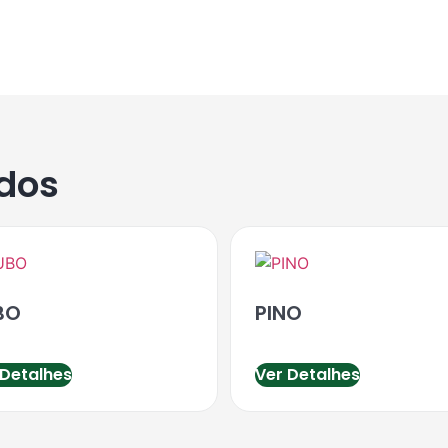
ados
BO
PINO
 Detalhes
Ver Detalhes