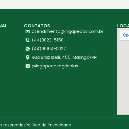
NAL
CONTATOS
LOC
atendimento@ingapecas.com.br
(44)3023-5150
(44)99104-0027
Rua Braz Izelli, 455, Maringá/PR
@ingapecasagricolas
os reservados
Política de Privacidade