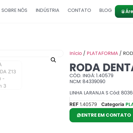
SOBRE NÓS
INDÚSTRIA
CONTATO
BLOG
Áre
Início
/
PLATAFORMA
/ ROD
RODA DENTA
CÓD. INGÁ: 1.40579
NCM: 84339090
LINHA LARANJA S Cód: 803
PL
REF
1.40579
Categoria
ENTRE EM CONTATO