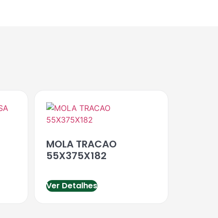
MOLA TRACAO
55X375X182
Ver Detalhes