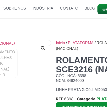
SOBRE NÓS
INDÚSTRIA
CONTATO
BLOG
Início
/
PLATAFORMA
/ ROL
(NACIONAL)
ROLAMENT
SCE3216 (N
CÓD. INGÁ: 6398
NCM: 84824000
LINHA PRETA G Cód: MD050
REF
6398
Categoria
PLA