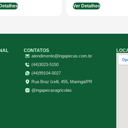
Detalhes
Ver Detalhes
ONAL
CONTATOS
LOC
atendimento@ingapecas.com.br
(44)3023-5150
(44)99104-0027
Rua Braz Izelli, 455, Maringá/PR
@ingapecasagricolas