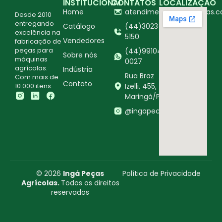
INSTITUCIONAL
CONTATOS
LOCALIZAÇÃO
Home
atendimento@ingapecas.c
Desde 2010
entregando
Catálogo
(44)3023-
excelência na
5150
Vendedores
fabricação de
peças para
(44)99104-
Sobre nós
máquinas
0027
agrícolas.
Indústria
Rua Braz
Com mais de
Contato
10.000 itens.
Izelli, 455,
Maringá/PR
@ingapecasagricolas
© 2026
Ingá Peças
Política de Privacidade
Agrícolas.
Todos os direitos
reservados