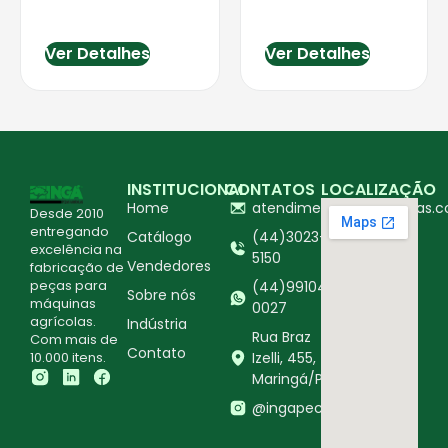
Ver Detalhes
Ver Detalhes
INSTITUCIONAL
CONTATOS
LOCALIZAÇÃO
Home
atendimento@ingapecas.c
Desde 2010
entregando
Catálogo
(44)3023-
excelência na
5150
Vendedores
fabricação de
peças para
(44)99104-
Sobre nós
máquinas
0027
agrícolas.
Indústria
Rua Braz
Com mais de
Contato
10.000 itens.
Izelli, 455,
Maringá/PR
@ingapecasagricolas