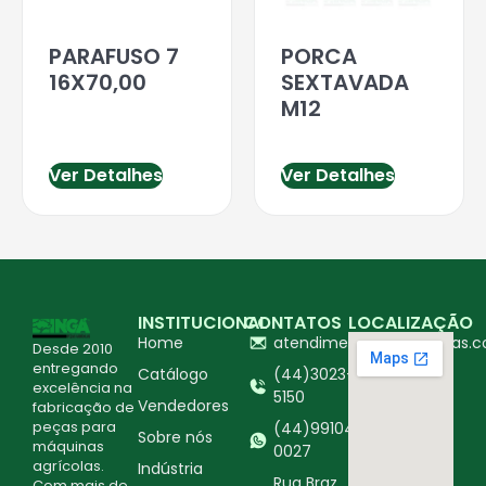
PARAFUSO 7
PORCA
16X70,00
SEXTAVADA
M12
Ver Detalhes
Ver Detalhes
INSTITUCIONAL
CONTATOS
LOCALIZAÇÃO
Home
atendimento@ingapecas.c
Desde 2010
entregando
Catálogo
(44)3023-
excelência na
5150
Vendedores
fabricação de
peças para
(44)99104-
Sobre nós
máquinas
0027
agrícolas.
Indústria
Rua Braz
Com mais de