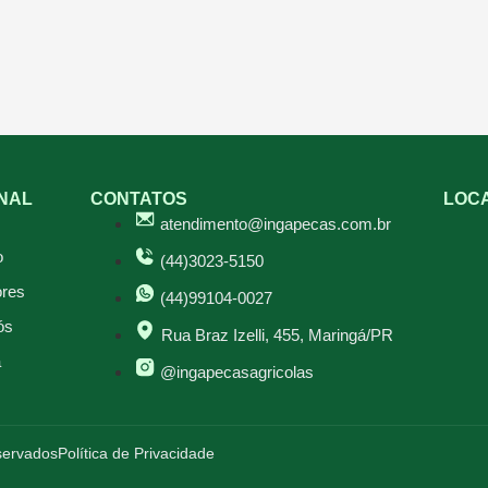
ONAL
CONTATOS
LOC
atendimento@ingapecas.com.br
o
(44)3023-5150
res
(44)99104-0027
ós
Rua Braz Izelli, 455, Maringá/PR
a
@ingapecasagricolas
eservados
Política de Privacidade