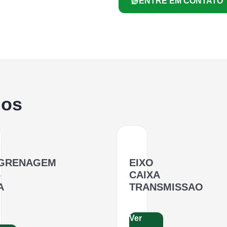
ENTRE EM CONTATO
dos
GRENAGEM
EIXO
6
CAIXA
A
TRANSMISSAO
Ver