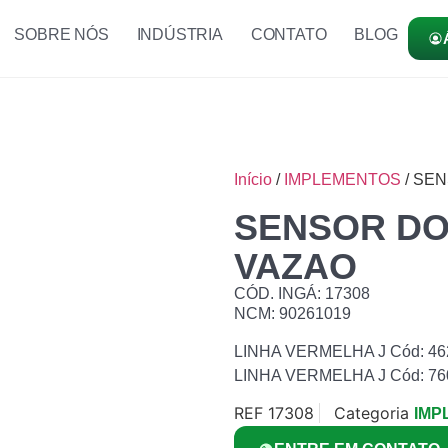
SOBRE NÓS
INDÚSTRIA
CONTATO
BLOG
Início
/
IMPLEMENTOS
/ SE
SENSOR DO
VAZAO
CÓD. INGÁ: 17308
NCM: 90261019
LINHA VERMELHA J Cód: 46
LINHA VERMELHA J Cód: 76
REF
17308
Categoria
IMP