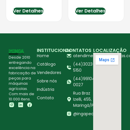
Ver Detalhes
Ver Detalhes
INSTITUCIONAL
CONTATOS
LOCALIZAÇÃO
Home
atendimento@ingapecas.c
Desde 2010
entregando
Catálogo
(44)3023-
excelência na
5150
Vendedores
fabricação de
peças para
(44)99104-
Sobre nós
máquinas
0027
agrícolas.
Indústria
Rua Braz
Com mais de
Contato
10.000 itens.
Izelli, 455,
Maringá/PR
@ingapecasagricolas