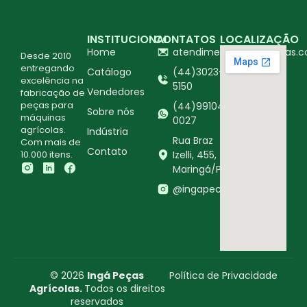
INSTITUCIONAL
CONTATOS
LOCALIZAÇÃO
Home
atendimento@ingapecas.c
Desde 2010
entregando
Catálogo
(44)3023-
excelência na
5150
Vendedores
fabricação de
peças para
(44)99104-
Sobre nós
máquinas
0027
agrícolas.
Indústria
Rua Braz
Com mais de
Contato
10.000 itens.
Izelli, 455,
Maringá/PR
@ingapecasagricolas
© 2026
Ingá Peças
Política de Privacidade
Agrícolas.
Todos os direitos
reservados