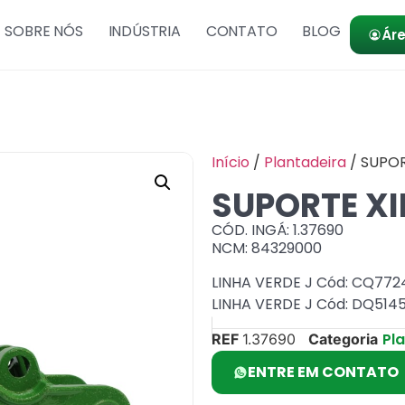
SOBRE NÓS
INDÚSTRIA
CONTATO
BLOG
Áre
Início
/
Plantadeira
/ SUPOR
SUPORTE XI
CÓD. INGÁ: 1.37690
NCM: 84329000
LINHA VERDE J Cód: CQ772
LINHA VERDE J Cód: DQ5145
Pl
REF
1.37690
Categoria
ENTRE EM CONTATO