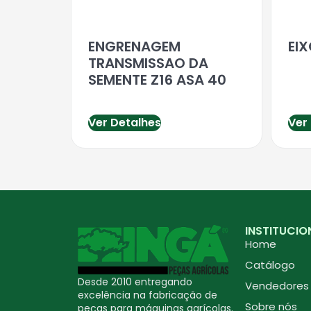
ENGRENAGEM
EI
TRANSMISSAO DA
SEMENTE Z16 ASA 40
Ver Detalhes
Ver
INSTITUCIO
Home
Catálogo
Desde 2010 entregando
Vendedores
excelência na fabricação de
Sobre nós
peças para máquinas agrícolas.