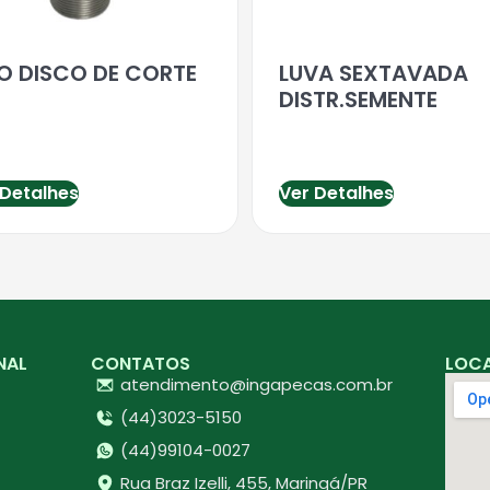
XO DISCO DE CORTE
LUVA SEXTAVADA
DISTR.SEMENTE
 Detalhes
Ver Detalhes
NAL
CONTATOS
LOC
atendimento@ingapecas.com.br
(44)3023-5150
(44)99104-0027
Rua Braz Izelli, 455, Maringá/PR