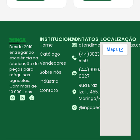
INSTITUCIONAL
CONTATOS
LOCALIZAÇÃO
Home
atendimento@ingapecas.c
Desde 2010
entregando
Catálogo
(44)3023-
excelência na
5150
Vendedores
fabricação de
peças para
(44)99104-
Sobre nós
máquinas
0027
agrícolas.
Indústria
Rua Braz
Com mais de
Contato
10.000 itens.
Izelli, 455,
Maringá/PR
@ingapecasagricolas