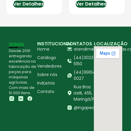
Ver Detalhes
Ver Detalhes
INSTITUCIONAL
CONTATOS
LOCALIZAÇÃO
Home
atendimento@ingapecas.c
Desde 2010
entregando
Catálogo
(44)3023-
excelência na
5150
Vendedores
fabricação de
peças para
(44)99104-
Sobre nós
máquinas
0027
agrícolas.
Indústria
Rua Braz
Com mais de
Contato
10.000 itens.
Izelli, 455,
Maringá/PR
@ingapecasagricolas