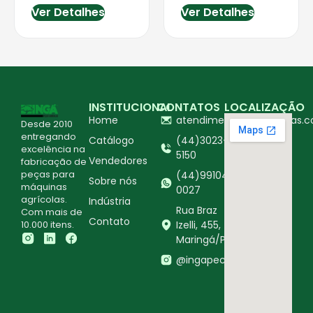
Ver Detalhes
Ver Detalhes
INSTITUCIONAL
CONTATOS
LOCALIZAÇÃO
Home
atendimento@ingapecas.c
Desde 2010
entregando
Catálogo
(44)3023-
excelência na
5150
Vendedores
fabricação de
peças para
(44)99104-
Sobre nós
máquinas
0027
agrícolas.
Indústria
Rua Braz
Com mais de
Contato
10.000 itens.
Izelli, 455,
Maringá/PR
@ingapecasagricolas