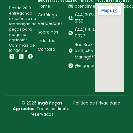
INSTITUCIONAL
CONTATOS
LOCALIZAÇÃO
Home
atendimento@ingapecas.c
Desde 2010
entregando
Catálogo
(44)3023-
excelência na
5150
Vendedores
fabricação de
peças para
(44)99104-
Sobre nós
máquinas
0027
agrícolas.
Indústria
Rua Braz
Com mais de
Contato
10.000 itens.
Izelli, 455,
Maringá/PR
@ingapecasagricolas
© 2026
Ingá Peças
Política de Privacidade
Agrícolas.
Todos os direitos
reservados