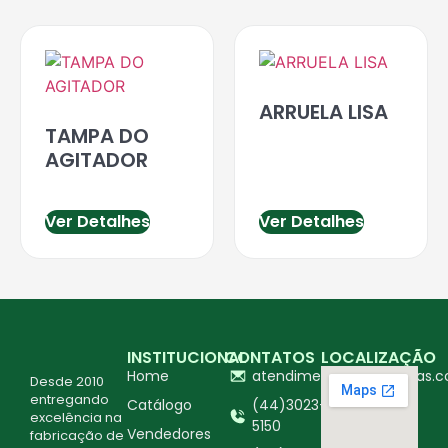
ARRUELA LISA
TAMPA DO
AGITADOR
Ver Detalhes
Ver Detalhes
INSTITUCIONAL
CONTATOS
LOCALIZAÇÃO
Home
atendimento@ingapecas.c
Desde 2010
entregando
Catálogo
(44)3023-
excelência na
5150
Vendedores
fabricação de