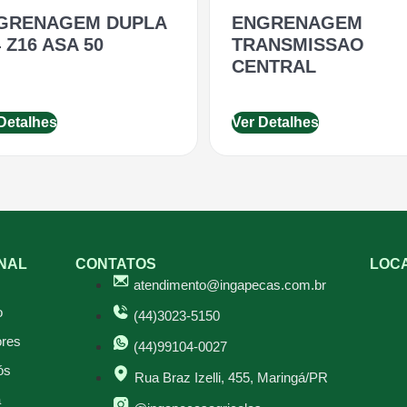
GRENAGEM DUPLA
ENGRENAGEM
 Z16 ASA 50
TRANSMISSAO
CENTRAL
Detalhes
Ver Detalhes
ONAL
CONTATOS
LOC
atendimento@ingapecas.com.br
o
(44)3023-5150
res
(44)99104-0027
ós
Rua Braz Izelli, 455, Maringá/PR
a