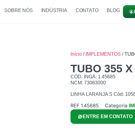
SOBRE NÓS
INDÚSTRIA
CONTATO
BLOG
Início
/
IMPLEMENTOS
/ TUB
TUBO 355 X
CÓD. INGÁ: 1.45685
NCM: 73063000
LINHA LARANJA S Cód: 105
REF
1.45685
Categoria
I
ENTRE EM CONTATO