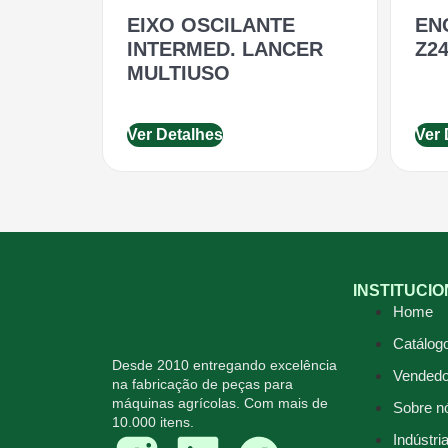
EIXO OSCILANTE
EN
INTERMED. LANCER
Z24
MULTIUSO
Ver Detalhes
Ver 
INSTITUCI
Home
Catálog
Desde 2010 entregando excelência
Vendedo
na fabricação de peças para
máquinas agrícolas. Com mais de
Sobre n
10.000 itens.
Indústri